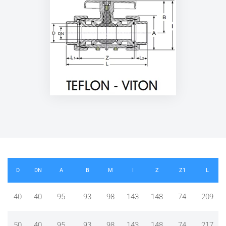
D
DN
A
B
M
I
Z
Z1
L
40
40
95
93
98
143
148
74
209
50
40
95
93
98
143
148
74
217