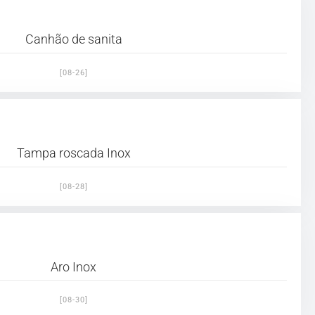
Canhão de sanita
[08-26]
Tampa roscada Inox
[08-28]
Aro Inox
[08-30]