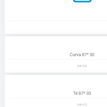
Curva 87º 30
[08-05]
Tê 87º 30
[08-07]