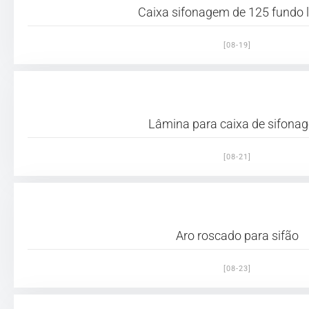
Caixa sifonagem de 125 fundo 
[08-19]
Lâmina para caixa de sifona
[08-21]
Aro roscado para sifão
[08-23]