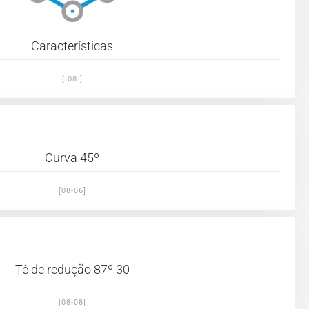
Características
[ 08 ]
Curva 45º
[08-06]
Tê de redução 87º 30
[08-08]