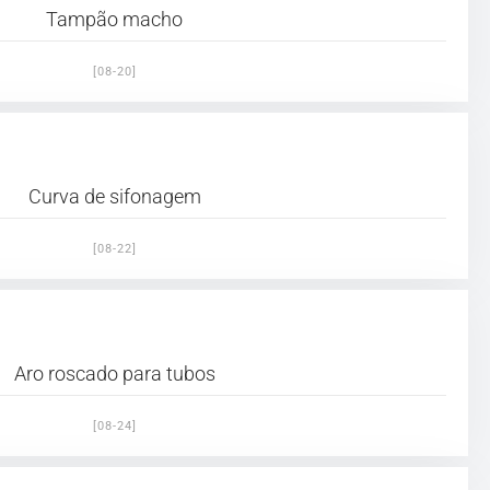
Tampão macho
[08-20]
Curva de sifonagem
[08-22]
Aro roscado para tubos
[08-24]