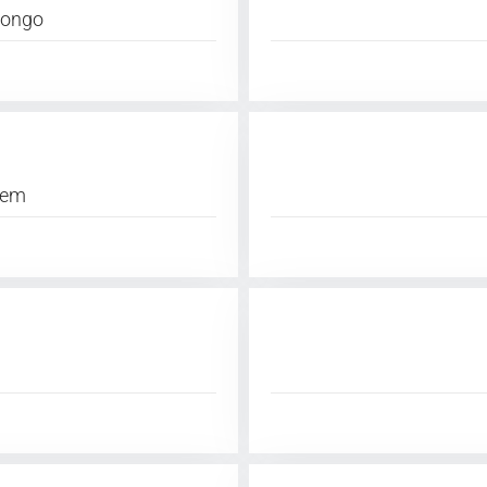
longo
gem