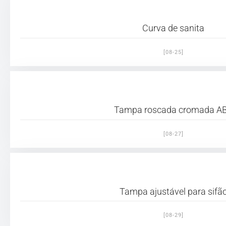
Curva de sanita
[08-25]
Tampa roscada cromada A
[08-27]
Tampa ajustável para sifã
[08-29]