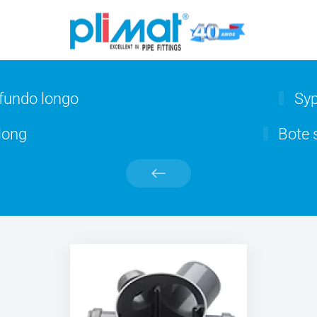
fundo longo
Syp
long
Bote s