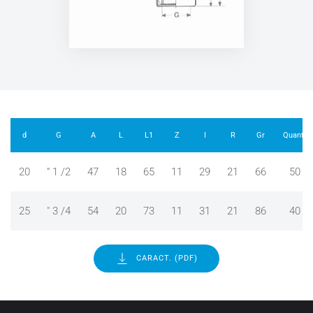
d
G
A
L
L1
Z
I
R
Gr
Quant.
20
“ 1 /2
47
18
65
11
29
21
66
50
25
" 3 /4
54
20
73
11
31
21
86
40
CARACT. (PDF)