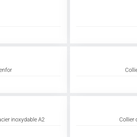
renfor
Colli
 acier inoxydable A2
Collier