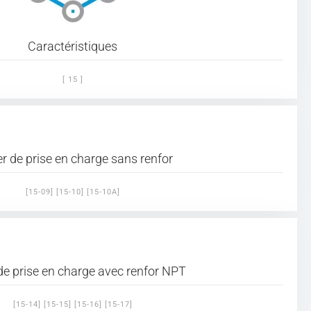
Caractéristiques
[ 15 ]
er de prise en charge sans renfor
[15-09] [15-10] [15-10A]
 de prise en charge avec renfor NPT
[15-14] [15-15] [15-16] [15-17]