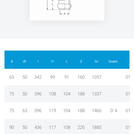
d
d1
I
I1
L
Z
Gr
Quant.
63
50
342
99
91
160
1057
012
75
50
396
108
104
188
1337
012
75
63
396
119
104
188
1466
D 4
012
90
50
436
117
108
220
1885
012