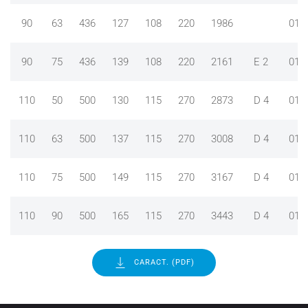
90
63
436
127
108
220
1986
012
90
75
436
139
108
220
2161
E 2
012
110
50
500
130
115
270
2873
D 4
012
110
63
500
137
115
270
3008
D 4
012
110
75
500
149
115
270
3167
D 4
012
110
90
500
165
115
270
3443
D 4
012
CARACT. (PDF)